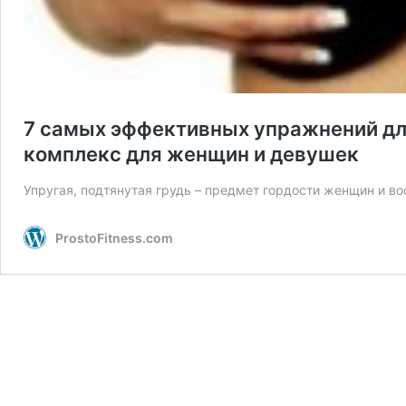
7 самых эффективных упражнений дл
комплекс для женщин и девушек
Упругая, подтянутая грудь – предмет гордости женщин и в
ProstoFitness.com