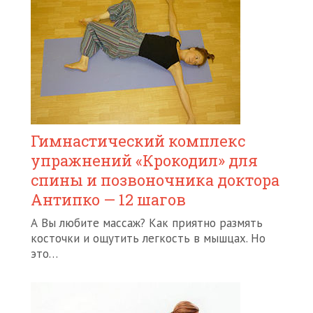
Гимнастический комплекс
упражнений «Крокодил» для
спины и позвоночника доктора
Антипко — 12 шагов
А Вы любите массаж? Как приятно размять
косточки и ощутить легкость в мышцах. Но
это…