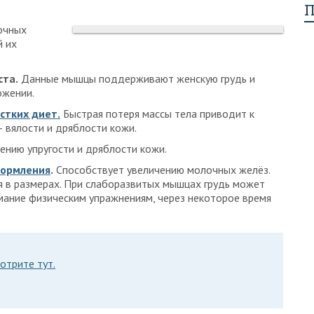
П
очных
й их
ста.
Данные мышцы поддерживают женскую грудь и
ожении.
стких диет.
Быстрая потеря массы тела приводит к
– вялости и дряблости кожи.
нию упругости и дряблости кожи.
кормления
.
Способствует увеличению молочных желёз.
я в размерах. При слаборазвитых мышцах грудь может
нимание физическим упражнениям, через некоторое время
отрите тут.