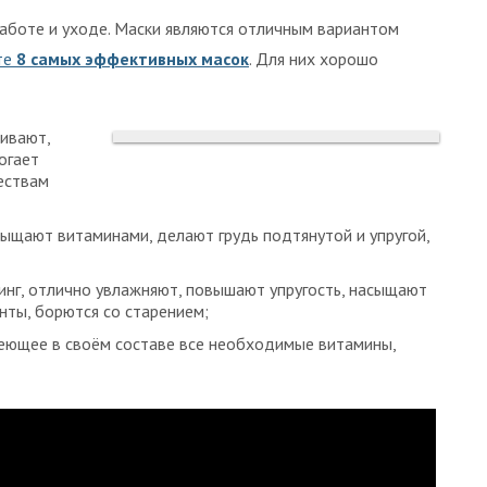
аботе и уходе. Маски являются отличным вариантом
те
8 самых эффективных масок
. Для них хорошо
ивают,
огает
ествам
ыщают витаминами, делают грудь подтянутой и упругой,
инг, отлично увлажняют, повышают упругость, насыщают
нты, борются со старением;
еющее в своём составе все необходимые витамины,