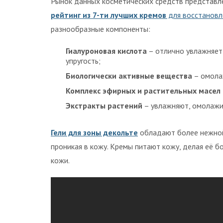
Рынок данных косметических средств представл
рейтинг из 7-ти лучших кремов
для восстановл
разнообразные компоненты:
Гиалуроновая кислота
– отлично увлажняет
упругость;
Биологически активные вещества
– омола
Комплекс эфирных и растительных масел
Экстракты растений
– увлажняют, омолажив
Гели для зоны декольте
обладают более нежной 
проникая в кожу. Кремы питают кожу, делая её б
кожи.