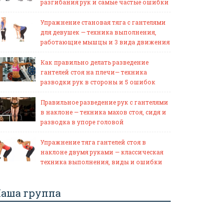
разгибания рук и самые частые ошибки
Упражнение становая тяга с гантелями
для девушек — техника выполнения,
работающие мышцы и 3 вида движения
Как правильно делать разведение
гантелей стоя на плечи— техника
разводки рук в стороны и 5 ошибок
Правильное разведение рук с гантелями
в наклоне — техника махов стоя, сидя и
разводка в упоре головой
Упражнение тяга гантелей стоя в
наклоне двумя руками — классическая
техника выполнения, виды и ошибки
аша группа