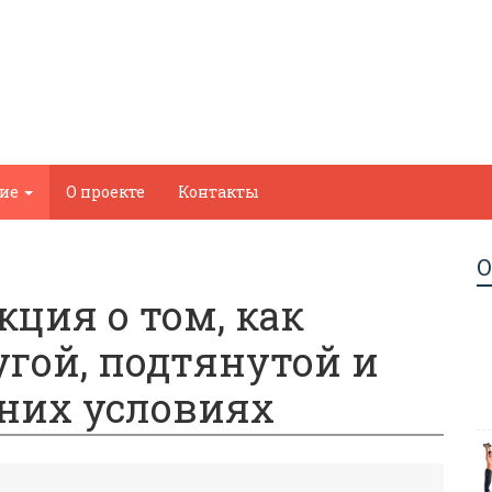
ние
О проекте
Контакты
О
ция о том, как
угой, подтянутой и
них условиях