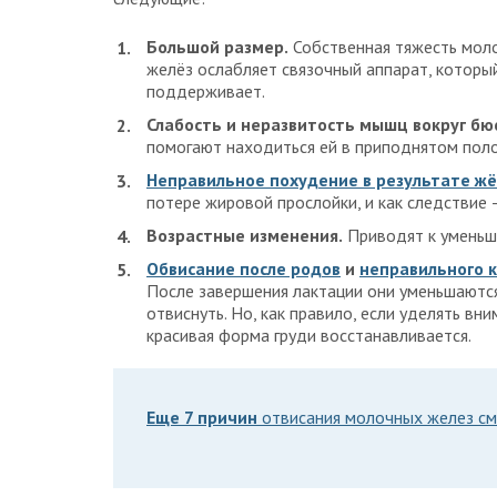
Большой размер.
Собственная тяжесть мол
желёз ослабляет связочный аппарат, которы
поддерживает.
Слабость и неразвитость мышц вокруг бю
помогают находиться ей в приподнятом пол
Неправильное похудение в результате жё
потере жировой прослойки, и как следствие 
Возрастные изменения.
Приводят к уменьше
Обвисание после родов
и
неправильного 
После завершения лактации они уменьшаютс
отвиснуть. Но, как правило, если уделять в
красивая форма груди восстанавливается.
Еще 7 причин
отвисания молочных желез см