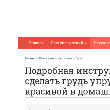
Главная
База упражнений
Похуде
Главная
»
Похудение
»
Части тела
»
Грудь
Подробная инструк
сделать грудь упр
красивой в домаш