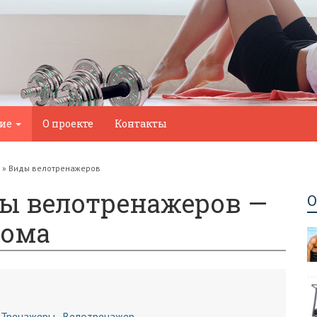
ние
О проекте
Контакты
»
Виды велотренажеров
ы велотренажеров —
О
дома
Тренажеры
Велотренажер