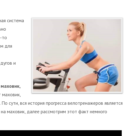
ная система
вно
а-то
им для
дугов и
 маховик,
т маховик,
 По сути, вся история прогресса велотренажеров является
 на маховик, далее рассмотрим этот факт немного