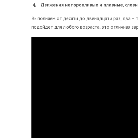
Движения неторопливые и плавные, словн
Выполняем от десяти до двенадцати раз, два – 
подойдет для любого возраста, это отличная за