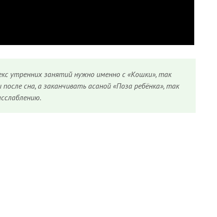
кс утренних занятий нужно именно с «Кошки», так
после сна, а заканчивать асаной «Поза ребёнка», так
асслаблению.