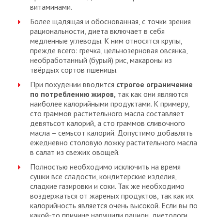
витаминами.
Более щадящая и обоснованная, с точки зрения
рациональности, диета включает в себя
медленные углеводы. К ним относятся крупы,
прежде всего: гречка, цельнозерновая овсянка,
необработанный (бурый) рис, макароны из
твёрдых сортов пшеницы.
При похудении вводится
строгое ограничение
по потреблению жиров,
так как они являются
наиболее калорийными продуктами. К примеру,
сто граммов растительного масла составляет
девятьсот калорий, а сто граммов сливочного
масла – семьсот калорий. Допустимо добавлять
ежедневно столовую ложку растительного масла
в салат из свежих овощей.
Полностью необходимо исключить на время
сушки все сладости, кондитерские изделия,
сладкие газировки и соки. Так же необходимо
воздержаться от жареных продуктов, так как их
калорийность является очень высокой. Если вы по
какой-то причине нарушили рацион, диетологи