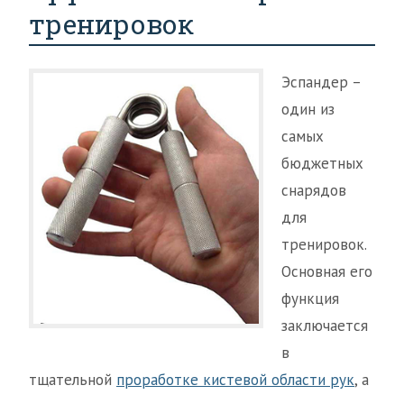
тренировок
Эспандер –
один из
самых
бюджетных
снарядов
для
тренировок.
Основная его
функция
заключается
в
тщательной
проработке кистевой области рук
, а