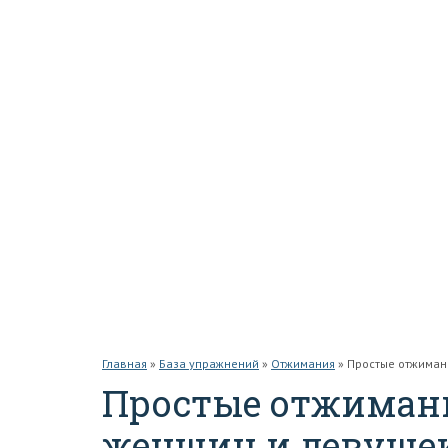
Бедра
Спина
Руки
Плечи
Грудь
Кардио
Тренажеры
Беговая дорожка
Велотренажер
Степпер
О проекте
Контакты
Главная
»
База упражнений
»
Отжимания
»
Простые отжиман
Простые отжимани
женщин и девушек