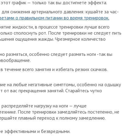
этот график — только так вы достигнете эффекта.
для снижения артериального давления: кушайте за час-
ветами о правильном питании во время тренировок.
ятие жидкости, в процессе тренировки лучше всего
олько сполоснуть рот. После тренировки не следует пить
ньшения ощущения жажды. Чрезмерное количество
о размяться, особенно следует размять ноги -так вы
овообращение.
 течение всего занятия и избегать резких скачков.
ие на любые негативные симптомы, особенно на одышку
т от вас прекращения занятий. Старайтесь чутко
 распределяйте нагрузку на ноги — лучше
 технике. После тренировки замедляйтесь постепенно, не
овершайте плавный переход к полному замедлению.
лее эффективными и безвредными.