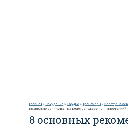
Бедра
Спина
Руки
Плечи
Грудь
Кардио
Тренажеры
Беговая дорожка
Велотренажер
Степпер
О проекте
Контакты
Главная
»
Похудение
»
Кардио
»
Тренажеры
»
Велотренажер
правильно заниматься на велотренажере при гипертонии?
8 основных реком