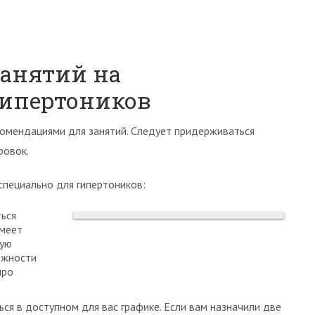
занятий на
гипертоников
комендациями для занятий. Следует придерживаться
ровок.
специально для гипертоников:
ься
имеет
ную
ожности
про
я в доступном для вас графике. Если вам назначили две