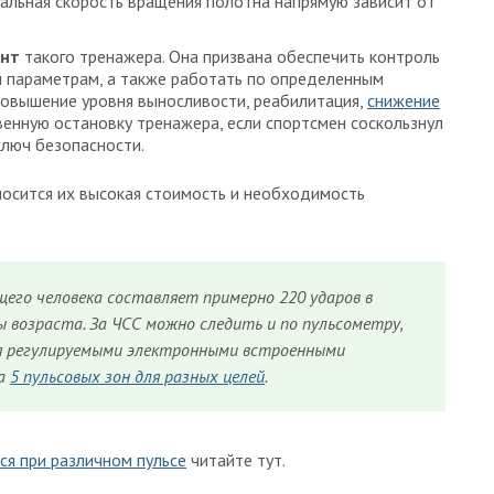
мальная скорость вращения полотна напрямую зависит от
ент
такого тренажера. Она призвана обеспечить контроль
 параметрам, а также работать по определенным
повышение уровня выносливости, реабилитация,
снижение
овенную остановку тренажера, если спортсмен соскользнул
ключ безопасности.
носится их высокая стоимость и необходимость
щего человека составляет примерно 220 ударов в
 возраста. За ЧСС можно следить и по пульсометру,
ся регулируемыми электронными встроенными
на
5 пульсовых зон для разных целей
.
ся при различном пульсе
читайте тут.