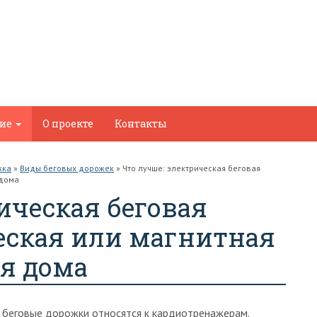
ние
О проекте
Контакты
жка
»
Виды беговых дорожек
»
Что лучше: электрическая беговая
 дома
ическая беговая
еская или магнитная
ля дома
 беговые дорожки относятся к кардиотренажерам.