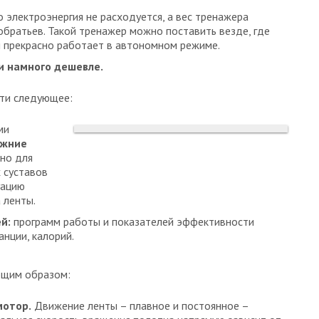
о электроэнергия не расходуется, а вес тренажера
собратьев. Такой тренажер можно поставить везде, где
 он прекрасно работает в автономном режиме.
и намного дешевле.
ти следующее:
ми
ижние
ано для
 суставов
уацию
 ленты.
й:
программ работы и показателей эффективности
анции, калорий.
ющим образом:
мотор.
Движение ленты – плавное и постоянное –