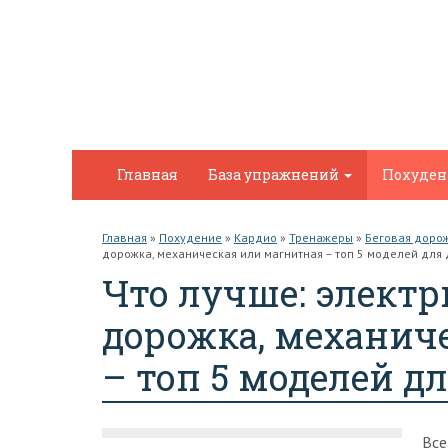
Главная
База упражнений
Похуде
Главная
»
Похудение
»
Кардио
»
Тренажеры
»
Беговая доро
дорожка, механическая или магнитная – топ 5 моделей для
Что лучше: электр
дорожка, механич
– топ 5 моделей д
Все