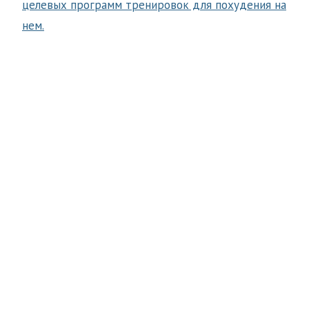
целевых программ тренировок для похудения на
нем.