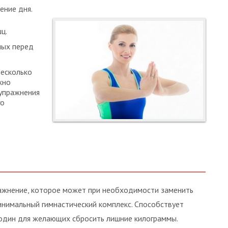
ение дня.
ц.
ных перед
несколько
жно
 упражнения
го
пражнение, которое может при необходимости заменить
инимальный гимнастический комплекс. Способствует
один для желающих сбросить лишние килограммы.