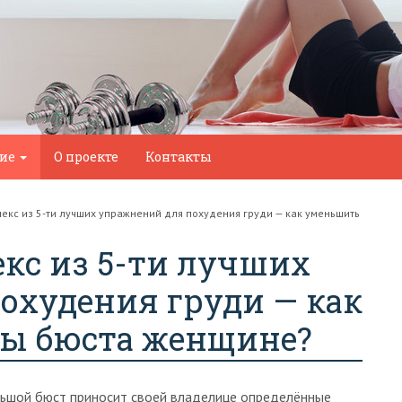
ние
О проекте
Контакты
кс из 5-ти лучших упражнений для похудения груди — как уменьшить
с из 5-ти лучших
охудения груди — как
ы бюста женщине?
ьшой бюст приносит своей владелице определённые