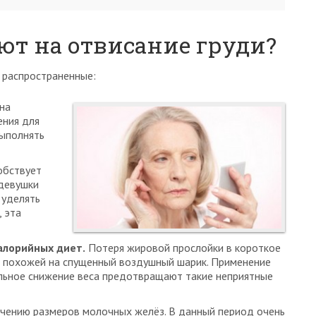
ют на отвисание груди?
 распространенные:
на
ения для
ыполнять
обствует
девушки
 уделять
 эта
алорийных диет.
Потеря жировой прослойки в короткое
ся похожей на спущенный воздушный шарик. Применение
ельное снижение веса предотвращают такие неприятные
чению размеров молочных желёз. В данный период очень