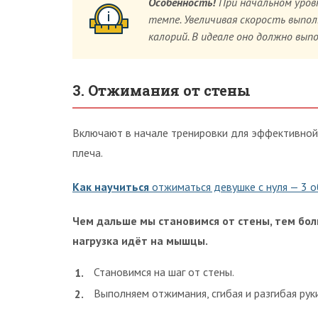
Особенность!
При начальном уров
темпе. Увеличивая скорость выпо
калорий. В идеале оно должно вып
3. Отжимания от стены
Включают в начале тренировки для эффективной
плеча.
Как научиться
отжиматься девушке с нуля — 3 о
Чем дальше мы становимся от стены, тем бо
нагрузка идёт на мышцы.
Становимся на шаг от стены.
Выполняем отжимания, сгибая и разгибая руки