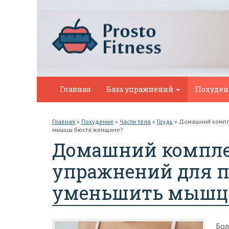
Главная
База упражнений
Похуде
Главная
»
Похудение
»
Части тела
»
Грудь
»
Домашний компле
мышцы бюста женщине?
Домашний комплек
упражнений для п
уменьшить мышц
Бол