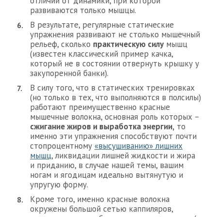
отличии от динамики, при которой
развиваются только мышцы.
В результате, регулярные статические
упражнения развивают не столько мышечный
рельеф, сколько
практическую силу
мышц
(известен классический пример качка,
который не в состоянии отвернуть крышку у
закупоренной банки).
В силу того, что в статических тренировках
(но только в тех, что выполняются в полсилы)
работают преимущественно красные
мышечные волокна, основная роль которых –
сжигание жиров и выработка энергии,
то
именно эти упражнения способствуют почти
стопроцентному
«высушиванию» лишних
мышц
, ликвидации лишней жидкости и жира
и приданию, в случае нашей темы, вашим
ногам и ягодицам идеально вытянутую и
упругую форму.
Кроме того, именно красные волокна
окружены большой сетью каппиляров,